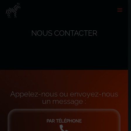
NOUS CONTACTER
A
p
p
e
l
e
z
-
n
o
u
s
o
u
e
n
v
o
y
e
z
-
n
o
u
s
u
n
m
e
s
s
a
g
e
:
PAR TÉLÉPHONE